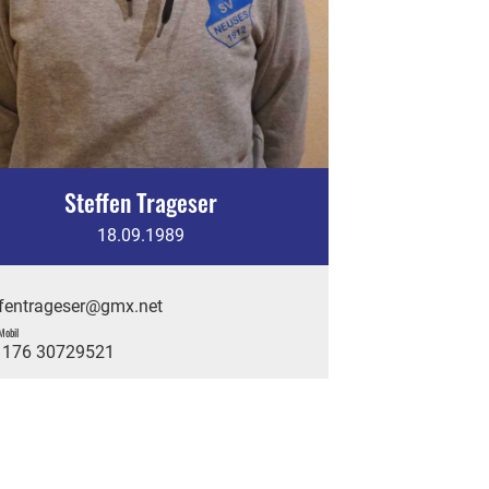
Steffen Trageser
18.09.1989
ffentrageser@gmx.net
Mobil
 176 30729521