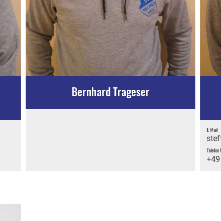
Bernhard Trageser
E-Mail
ste
Telefon 
+49