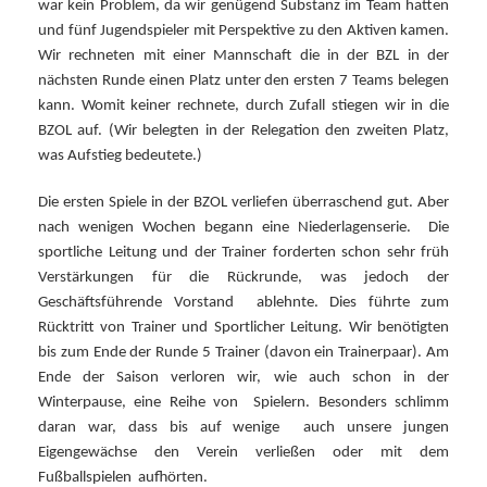
war kein Problem, da wir genügend Substanz im Team hatten
und fünf Jugendspieler mit Perspektive zu den Aktiven kamen.
Wir rechneten mit einer Mannschaft die in der BZL in der
nächsten Runde einen Platz unter den ersten 7 Teams belegen
kann.
Womit keiner rechnete, durch Zufall stiegen wir in die
BZOL auf. (Wir belegten in der Relegation den zweiten Platz,
was Aufstieg bedeutete.)
Die ersten Spiele in der BZOL verliefen überraschend gut. Aber
nach wenigen Wochen begann eine Niederlagenserie.
Die
sportliche Leitung und der Trainer forderten schon sehr früh
Verstärkungen für die Rückrunde, was jedoch der
Geschäftsführende Vorstand
ablehnte. Dies führte zum
Rücktritt von Trainer und Sportlicher Leitung.
Wir benötigten
bis zum Ende der Runde 5 Trainer (davon ein Trainerpaar).
Am
Ende der Saison verloren wir, wie auch schon in der
Winterpause, eine Reihe von
Spielern.
Besonders schlimm
daran war, dass bis auf wenige
auch unsere jungen
Eigengewächse den Verein verließen oder mit dem
Fußballspielen
aufhörten.