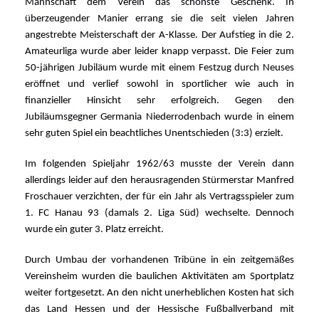
Mannschaft dem Verein das schönste Geschenk. In
überzeugender Manier errang sie die seit vielen Jahren
angestrebte Meisterschaft der A-Klasse. Der Aufstieg in die 2.
Amateurliga wurde aber leider knapp verpasst.
Die Feier zum
50-jährigen Jubiläum wurde mit einem Festzug durch Neuses
eröffnet und verlief sowohl in sportlicher wie auch in
finanzieller Hinsicht sehr erfolgreich. Gegen den
Jubiläumsgegner Germania Niederrodenbach wurde in einem
sehr guten Spiel ein beachtliches Unentschieden (3:3) erzielt.
Im folgenden Spieljahr 1962/63 musste der Verein dann
allerdings leider auf den herausragenden Stürmerstar Manfred
Froschauer verzichten, der für ein Jahr als Vertragsspieler zum
1. FC Hanau 93 (damals 2. Liga Süd) wechselte. Dennoch
wurde ein guter 3. Platz erreicht.
Durch Umbau der vorhandenen Tribüne in ein zeitgemäßes
Vereinsheim wurden die baulichen Aktivitäten am Sportplatz
weiter fortgesetzt. An den nicht unerheblichen Kosten hat sich
das Land Hessen und der Hessische Fußballverband mit