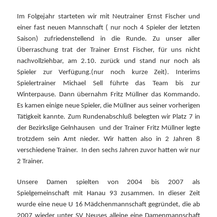
Im Folgejahr starteten wir mit Neutrainer Ernst Fischer und
einer fast neuen Mannschaft ( nur noch 4 Spieler der letzten
Saison) zufriedenstellend in die Runde.
Zu unser aller
Überraschung trat der Trainer Ernst Fischer, für uns nicht
nachvollziehbar, am 2.10. zurück und stand nur noch als
Spieler zur Verfügung.(nur noch kurze Zeit).
Interims
Spielertrainer Michael Sell führte das Team bis zur
Winterpause.
Dann übernahm Fritz Müllner das Kommando.
Es kamen einige neue Spieler, die Müllner aus seiner vorherigen
Tätigkeit kannte.
Zum Rundenabschluß belegten wir Platz 7 in
der Bezirkslige Gelnhausen
und der Trainer Fritz Müllner legte
trotzdem sein Amt nieder.
Wir hatten also in 2 Jahren
8
verschiedene Trainer.
In den sechs Jahren zuvor hatten wir nur
2 Trainer.
Unsere Damen spielten von 2004 bis 2007 als
Spielgemeinschaft mit Hanau 93 zusammen. In dieser Zeit
wurde eine neue U 16 Mädchenmannschaft gegründet, die ab
2007 wieder unter SV Neuses alleine eine Damenmannschaft