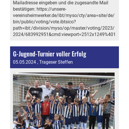
Mailadresse eingeben und die zugesandte Mail
bestätigen: https://unsere-
vereinsheimwerker.de/ibt/myso/cty/area=site/de/
bin/public/voting/vote.ibtsico?
path=ibt:/division/myso/op/master/voting/2023/
2024/683992951&cmd:viewport=2512x1249%401
G-Jugend-Turnier voller Erfolg
05.05.2024
, Trageser Steffen