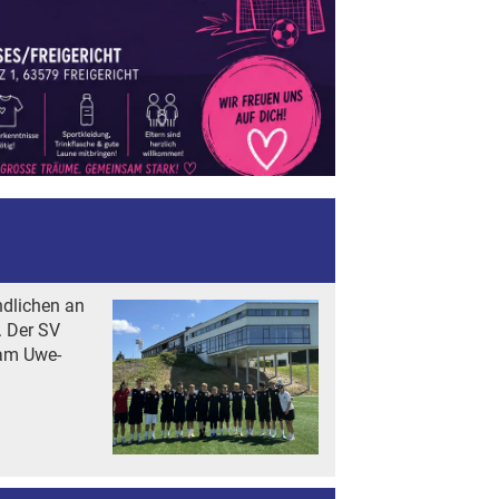
ndlichen an
. Der SV
 am Uwe-