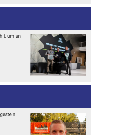
hlt, um an
gestein