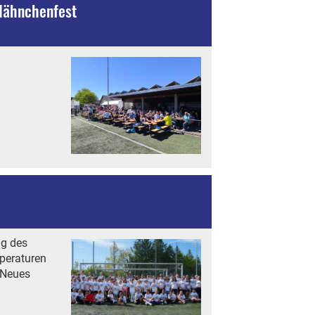
 Hähnchenfest
ag des
peraturen
 Neues